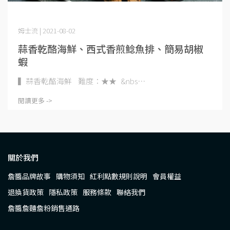
姆士流 | 2021-08-02
蒜香乾酪海鮮、西式香煎鯰魚排、簡易胡椒
蝦
▍蒜香乾酪海鮮 難度：★★ &nbs⋯
閱讀更多 ->
關於我們
詹醬品牌故事
購物須知
紅利點數規則說明
會員權益
退換貨政策
隱私政策
服務條款
聯絡我們
詹醬詹麵詹粉銷售通路