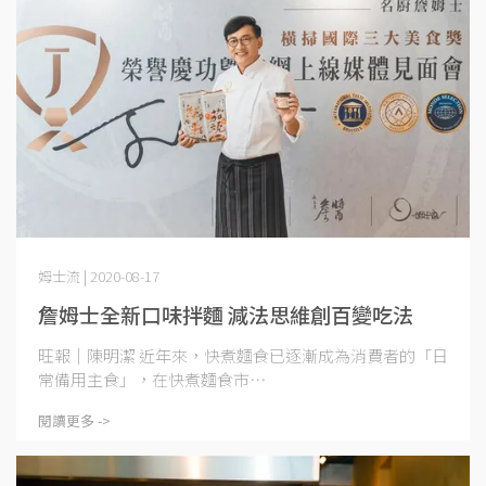
姆士流 | 2020-08-17
詹姆士全新口味拌麵 減法思維創百變吃法
旺報｜陳明潔 近年來，快煮麵食已逐漸成為消費者的「日
常備用主食」，在快煮麵食市⋯
閱讀更多 ->