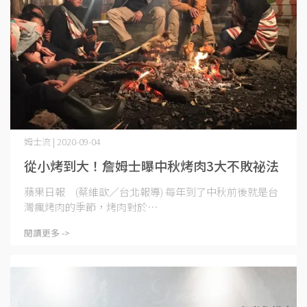
姆士流 | 2020-09-04
從小烤到大！詹姆士曝中秋烤肉3大不敗祕法
蘋果日報 (蔡維歆／台北報導) 每年到了中秋前後就是台
灣瘋烤肉的季節，烤肉對於⋯
閱讀更多 ->