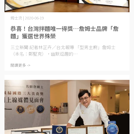
姆士流 | 2020-06-19
恭喜！台灣拌麵唯一得獎…詹姆士品牌「詹
麵」獲選世界殊榮
三立新聞 記者林芷卉／台北報導 「型男主廚」詹姆士
（本名：鄭堅克），幽默逗趣的⋯
閱讀更多 ->