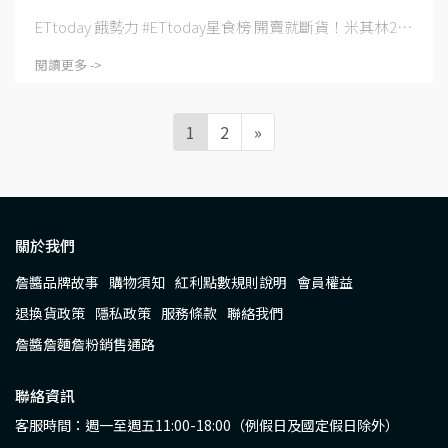
ETtoday 餓勢力 #ETtoday星食榜 開賣就斷貨！米其林2⋯
閱讀更多 ->
1
2
»
關於我們
詹醬品牌故事
購物須知
紅利點數規則說明
會員權益
退換貨政策
隱私政策
服務條款
聯絡我們
詹醬詹麵詹粉銷售通路
聯絡資訊
客服時間：週一至週五11:00-18:00（例假日及國定假日除外）