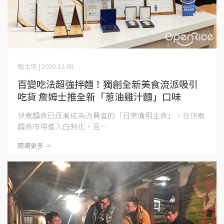
姆士流 | 2020-12-08
百變吃法超強拌麵！獨創全新美食流派吸引
吃貨 詹姆士推全新「蔥油雞汁麵」口味
快煮麵食已逐漸成為消費者的「日常備用主食」，在快煮
麵食市場進入白熱化，百⋯
閱讀更多 ->