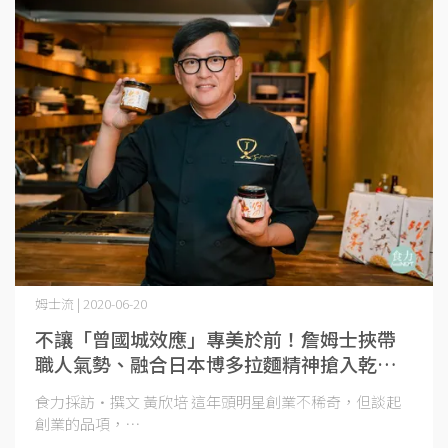
姆士流 | 2020-06-20
不讓「曾國城效應」專美於前！詹姆士挾帶
職人氣勢、融合日本博多拉麵精神搶入乾拌
麵戰場！
食力採訪·撰文 黃欣培 這年頭明星創業不稀奇，但談起
創業的品項，⋯