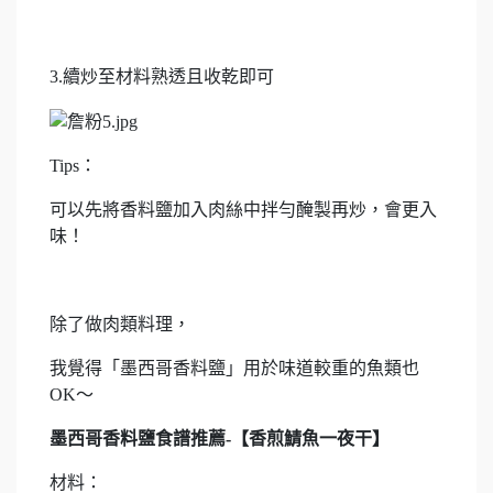
3.續炒至材料熟透且收乾即可
Tips：
可以先將香料鹽加入肉絲中拌勻醃製再炒，會更入
味！
除了做肉類料理，
我覺得「墨西哥香料鹽」用於味道較重的魚類也
OK～
墨西哥香料鹽食譜推薦-
【香煎鯖魚一夜干】
材料：