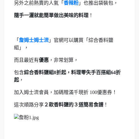
另外之前熱賣的人氣「
香辣粉
」也推出袋裝包，
隨手一灑就能簡單做出美味的料理
！
「
詹姆士姆士流
」官網可以購買「綜合香料鹽
組」，
而且最近有
優惠
，非常划算，
包含
綜合香料鹽組8
折起，料理零失手百搭組64
折
起
，
加入姆士流會員，加碼贈滿千現折 100優惠券！
這次順路分享
２款香料鹽的３道簡易食譜
！