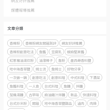
網友好評推薦
媒體報導推薦
文章分類
香辣粉
香辣粉網友開箱測評
網友好評推薦
香辣粉創意吃法
詹醬
豆腐乳
椒麻堅果醬
紅蔥豬油湯炊粉
油潑辣子
詹粉
墨西哥香料鹽
地中海香草鹽
姆士流
詹姆士
好物分享
一次做一鍋
創意吃法
創意料理
中式料理
下酒菜
詹醬料理
一人食
台式料理
詹麵
拌麵
茄燒湯麵
古早味
麻油雞汁拌麵
新品
快速料理
台式炒米粉
開箱
地中海香草鹽甜品
滷肉
肉燥