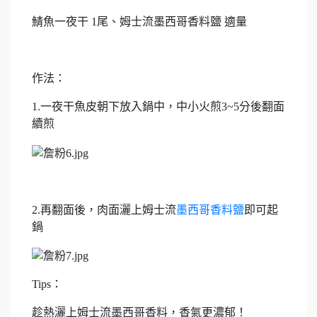
鯖魚一夜干 1尾、姆士流墨西哥香料鹽 適量
作法：
1.一夜干魚皮朝下放入鍋中，中小火煎3~5分後翻面
續煎
2.再翻面後，肉面灑上姆士流
墨西哥香料鹽
即可起
鍋
Tips：
趁熱灑上姆士流墨西哥香料，香氣更濃郁！