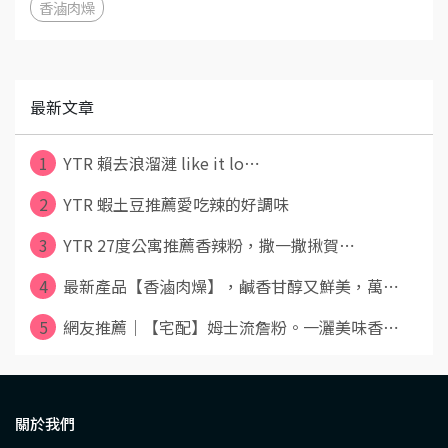
香滷肉燥
最新文章
1
YTR 賴去浪溜漣 like it lo⋯
2
YTR 蝦土豆推薦愛吃辣的好調味
3
YTR 27度公寓推薦香辣粉，撒一撒揪賀⋯
4
最新產品【香滷肉燥】，鹹香甘醇又鮮美，萬⋯
5
網友推薦｜【宅配】姆士流詹粉。一灑美味香⋯
關於我們