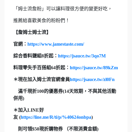
「姆士流詹粉」可以讓料理很方便的變更好吃，
推薦給喜歡美食的粉粉們！
【詹姆士姆士流】
官網：
https://www.jamestaste.com/
綜合香料鹽組8
折起：
https://jsauce.tw/3qo7M
料理零失手百搭組64
折起：
https://jsauce.tw/89kZm
＊
現在加入姆士流官網會員
https://jsauce.tw/zl0Fn
滿千現折100
的優惠券(14
天效期，不與其他活動
併用)
＊
加入LINE
好
友 (
https://line.me/R/ti/p/%40624onbpa
)
則可領$50
現折購物券
（不限消費金額)