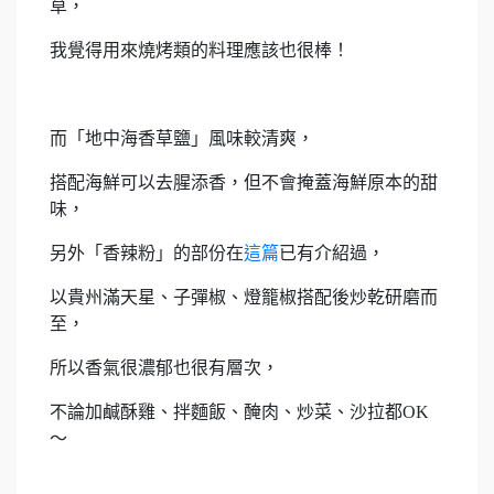
草，
我覺得用來燒烤類的料理應該也很棒！
而「地中海香草鹽」風味較清爽，
搭配海鮮可以去腥添香，但不會掩蓋海鮮原本的甜
味，
另外「香辣粉」的部份在
這篇
已有介紹過，
以貴州滿天星、子彈椒、燈籠椒搭配後炒乾研磨而
至，
所以香氣很濃郁也很有層次，
不論加鹹酥雞、拌麵飯、醃肉、炒菜、沙拉都OK
～