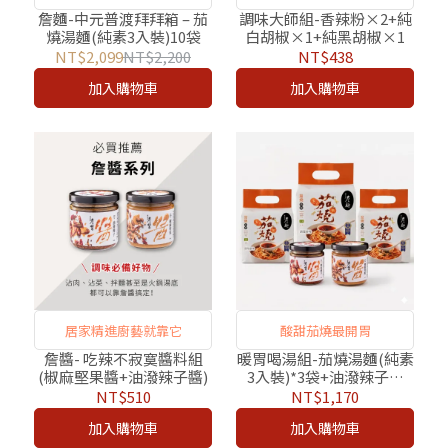
箱，平安滿福
詹麵-中元普渡拜拜箱 – 茄
調味大師組-香辣粉×2+純
燒湯麵(純素3入裝)10袋
白胡椒×1+純黑胡椒×1
NT$2,099
NT$2,200
NT$438
加入購物車
加入購物車
居家精進廚藝就靠它
酸甜茄燒最開胃
詹醬- 吃辣不寂寞醬料組
暖胃喝湯組-茄燒湯麵(純素
(椒麻堅果醬+油潑辣子醬)
3入裝)*3袋+油潑辣子醬
+椒麻堅果醬
NT$510
NT$1,170
加入購物車
加入購物車