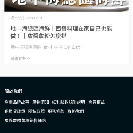
姆士流 | 2023-06-09
地中海總匯海鮮｜西餐料理在家自己也能
做！｜詹醬詹粉怎麼搭
地中海總匯海鮮 食材 中卷 1尾 白蝦⋯
閱讀更多 ->
關於我們
詹醬品牌故事
購物須知
紅利點數規則說明
會員權益
退換貨政策
隱私政策
服務條款
聯絡我們
詹醬詹麵詹粉銷售通路