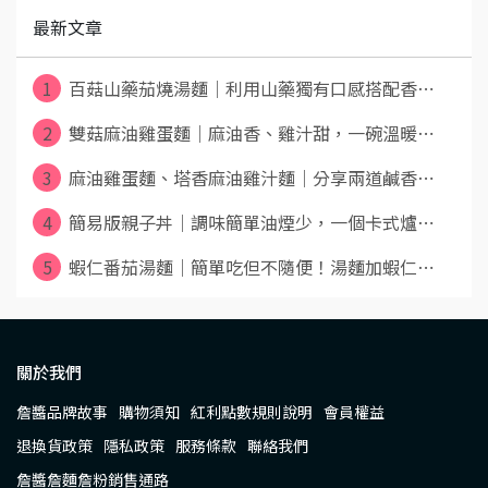
最新文章
1
百菇山藥茄燒湯麵｜利用山藥獨有口感搭配香⋯
2
雙菇麻油雞蛋麵｜麻油香、雞汁甜，一碗溫暖⋯
3
麻油雞蛋麵、塔香麻油雞汁麵｜分享兩道鹹香⋯
4
簡易版親子丼｜調味簡單油煙少，一個卡式爐⋯
5
蝦仁番茄湯麵｜簡單吃但不隨便！湯麵加蝦仁⋯
關於我們
詹醬品牌故事
購物須知
紅利點數規則說明
會員權益
退換貨政策
隱私政策
服務條款
聯絡我們
詹醬詹麵詹粉銷售通路