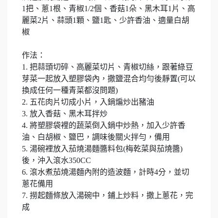
1把、蔥1根、青椒1/2個、香菇1朵、黑木耳1片、高
麗菜2片、蒜頭1顆、鹽1匙、少許香油、適量白胡
椒
作法：
1. 把蒜頭切碎、高麗菜切片、青椒切絲，跟著綠豆
芽菜一起放入塑膠袋內，撒鹽混合均勻後靜置(可以
換成任何一種青菜都沒問題)
2. 五花肉片切成小片，入鍋煸炒出豬油
3. 放入香菇、黑木耳拌炒
4. 將塑膠袋裡的蔬菜倒入鍋中炒熱，加入少許香
油、白胡椒、鹽巴，調味後關火拌勻，備用
5. 湯碗裡放入茄燒湯麵醬料包(梅乾菜與茄燒醬)
後，沖入滾水350CC
6. 滾水煮茄燒湯麵內附的造波麵，計時4分，並切
蔥花備用
7. 撈起麵條放入湯碗中，鋪上炒料，撒上蔥花，完
成