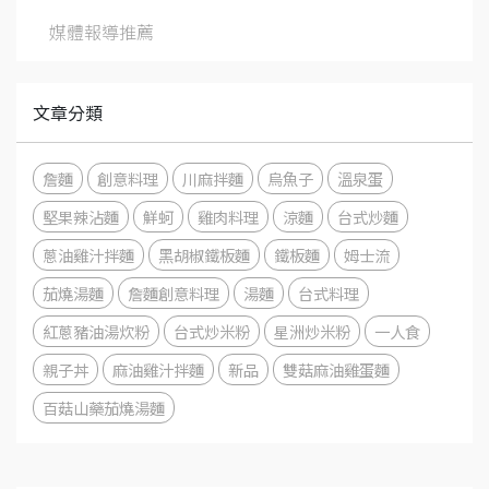
媒體報導推薦
文章分類
詹麵
創意料理
川麻拌麵
烏魚子
溫泉蛋
堅果辣沾麵
鮮蚵
雞肉料理
涼麵
台式炒麵
蔥油雞汁拌麵
黑胡椒鐵板麵
鐵板麵
姆士流
茄燒湯麵
詹麵創意料理
湯麵
台式料理
紅蔥豬油湯炊粉
台式炒米粉
星洲炒米粉
一人食
親子丼
麻油雞汁拌麵
新品
雙菇麻油雞蛋麵
百菇山藥茄燒湯麵