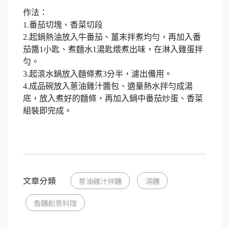
作法：
1.番茄切塊、香菜切段
2.起鍋熱油放入牛番茄、薑末拌煮均勻，再加入番
茄醬1小匙、煮麵水1湯匙煨煮出味，在淋入雞蛋拌
勻。
3.起滾水鍋放入麵條煮3分半，濾出備用。
4.成品碗放入蔥油雞汁醬包、適量熱水拌勻成湯
底，放入煮好的麵條，再加入鍋中番茄炒蛋、香菜
組裝即完成。
文章分類
蔥油雞汁拌麵
湯麵
詹麵創意料理