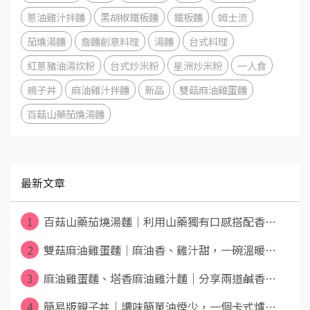
蔥油雞汁拌麵
黑胡椒鐵板麵
鐵板麵
姆士流
茄燒湯麵
詹麵創意料理
湯麵
台式料理
紅蔥豬油湯炊粉
台式炒米粉
星洲炒米粉
一人食
親子丼
麻油雞汁拌麵
新品
雙菇麻油雞蛋麵
百菇山藥茄燒湯麵
最新文章
1
百菇山藥茄燒湯麵｜利用山藥獨有口感搭配香⋯
2
雙菇麻油雞蛋麵｜麻油香、雞汁甜，一碗溫暖⋯
3
麻油雞蛋麵、塔香麻油雞汁麵｜分享兩道鹹香⋯
4
簡易版親子丼｜調味簡單油煙少，一個卡式爐⋯