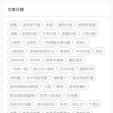
文章分類
詹醬
油潑辣子醬
食譜
雞肉料理
椒麻堅果醬
湯麵
創意料理
牛肉料理
詹醬料理
火鍋沾醬
火鍋祭
豆腐乳
一款詹醬百種沾醬
詹姆士
火鍋湯底
香辣粉創意吃法
香辣粉
中式料理
詹粉
涼拌料理
涼拌菜
麻香手撕雞
醬缸腐乳
一次做一鍋
姆士流火鍋季
日式料理
露營料理
烤肉醬
地中海香草鹽
海鮮醬汁
墨西哥香料鹽
墨西哥風味海鮮鍋
火鍋
教學
香辣粉蘸料
酸菜番茄雞蛋鍋
創意火鍋湯底
炒泡麵
我家的炒泡麵
清冰箱料理
宵夜
姆士流
下酒菜
肉醬
墨西哥肉醬
墨西哥肉醬脆片
素食料理