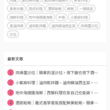
素食炒飯
西式料理
酒蒸蛤蜊
蛤蜊
一鍋搞定
海鮮料理
地中海總匯海鮮
中卷
小套房料理
香滷肉燥
滷肉乾拌麵
滷肉蠔油西生菜
肉燥蛋沙拉
沙拉
最新文章
1
肉燥蛋沙拉｜簡單的溫沙拉，很下飯也很下酒⋯
2
小套房料理｜滷肉乾拌麵、滷肉蠔油西生菜，⋯
3
地中海總匯海鮮｜西餐料理在家自己也能做！⋯
4
酒蒸蛤蜊｜義式香草香氣搭配鮮美蛤蜊，簡單⋯