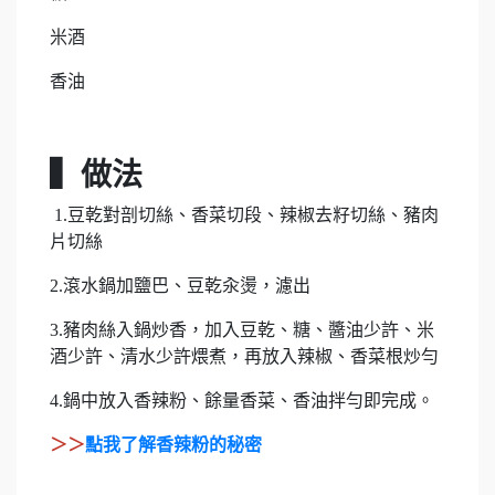
米酒
香油
▍做法
1.豆乾對剖切絲、香菜切段、辣椒去籽切絲、豬肉
片切絲
2.滾水鍋加鹽巴、豆乾汆燙，濾出
3.豬肉絲入鍋炒香，加入豆乾、糖、醬油少許、米
酒少許、清水少許煨煮，再放入辣椒、香菜根炒勻
4.鍋中放入香辣粉、餘量香菜、香油拌勻即完成。
＞＞
點我了解香辣粉的秘密